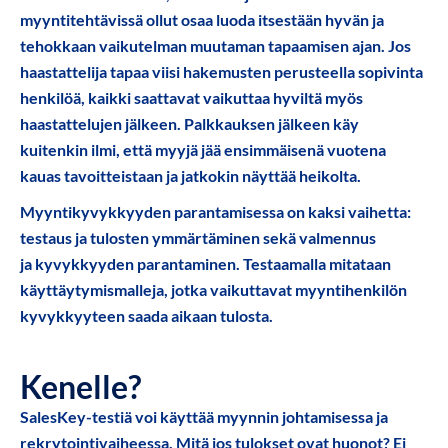
myyntitehtävissä ollut osaa luoda itsestään hyvän ja
tehokkaan vaikutelman muutaman tapaamisen ajan. Jos
haastattelija tapaa viisi hakemusten perusteella sopivinta
henkilöä, kaikki saattavat vaikuttaa hyviltä myös
haastattelujen jälkeen. Palkkauksen jälkeen käy
kuitenkin ilmi, että myyjä jää ensimmäisenä vuotena
kauas tavoitteistaan ja jatkokin näyttää heikolta.
Myyntikyvykkyyden parantamisessa on kaksi vaihetta:
testaus ja tulosten ymmärtäminen sekä valmennus
ja kyvykkyyden parantaminen. Testaamalla mitataan
käyttäytymismalleja, jotka vaikuttavat myyntihenkilön
kyvykkyyteen saada aikaan tulosta.
Kenelle?
SalesKey-testiä voi käyttää myynnin johtamisessa ja
rekrytointivaiheessa. Mitä jos tulokset ovat huonot? Ei