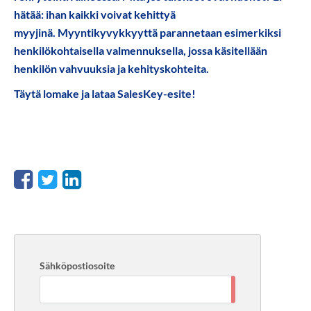
hätää: ihan kaikki voivat kehittyä
myyjinä. Myyntikyvykkyyttä parannetaan esimerkiksi
henkilökohtaisella valmennuksella, jossa käsitellään
henkilön vahvuuksia ja kehityskohteita.
Täytä lomake ja lataa SalesKey-esite!
Sähköpostiosoite